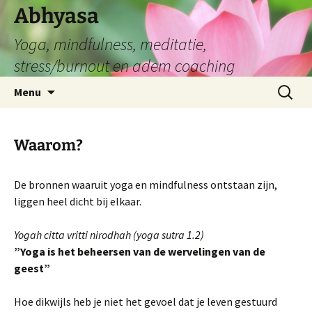
Abhyasa
Yoga, mindfulness, meditatie,
stress/burnout en adem coaching
Spring
Zoeken
Menu
naar
naar:
de
inhoud
Waarom?
De bronnen waaruit yoga en mindfulness ontstaan zijn,
liggen heel dicht bij elkaar.
Yogah citta vritti nirodhah (yoga sutra 1.2)
”Yoga is het beheersen van de wervelingen van de
geest”
Hoe dikwijls heb je niet het gevoel dat je leven gestuurd