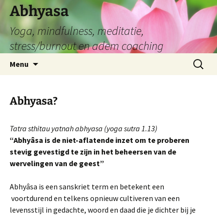
Abhyasa
Yoga, mindfulness, meditatie,
stress/burnout en adem coaching
Spring
Zoeken
Menu
naar
naar:
de
inhoud
Abhyasa?
Tatra sthitau yatnah abhyasa (yoga sutra 1.13)
“Abhyâsa is de niet-aflatende inzet om te proberen
stevig gevestigd te zijn in het beheersen van de
wervelingen van de geest”
Abhyâsa is een sanskriet term en betekent een
voortdurend en telkens opnieuw cultiveren van een
levensstijl in gedachte, woord en daad die je dichter bij je