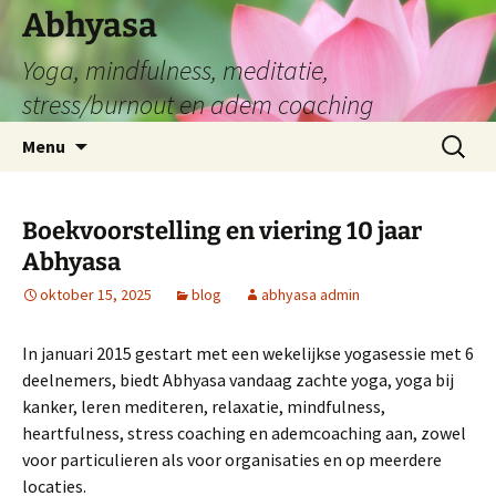
Abhyasa
Yoga, mindfulness, meditatie,
stress/burnout en adem coaching
Spring
Zoeken
Menu
naar
naar:
de
inhoud
Boekvoorstelling en viering 10 jaar
Abhyasa
oktober 15, 2025
blog
abhyasa admin
In januari 2015 gestart met een wekelijkse yogasessie met 6
deelnemers, biedt Abhyasa vandaag zachte yoga, yoga bij
kanker, leren mediteren, relaxatie, mindfulness,
heartfulness, stress coaching en ademcoaching aan, zowel
voor particulieren als voor organisaties en op meerdere
locaties.