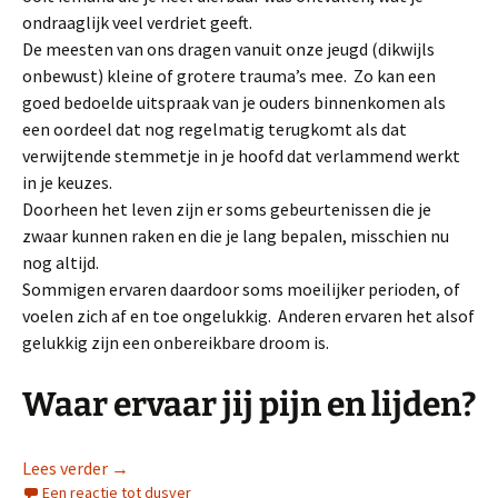
ondraaglijk veel verdriet geeft.
De meesten van ons dragen vanuit onze jeugd (dikwijls
onbewust) kleine of grotere trauma’s mee. Zo kan een
goed bedoelde uitspraak van je ouders binnenkomen als
een oordeel dat nog regelmatig terugkomt als dat
verwijtende stemmetje in je hoofd dat verlammend werkt
in je keuzes.
Doorheen het leven zijn er soms gebeurtenissen die je
zwaar kunnen raken en die je lang bepalen, misschien nu
nog altijd.
Sommigen ervaren daardoor soms moeilijker perioden, of
voelen zich af en toe ongelukkig. Anderen ervaren het alsof
gelukkig zijn een onbereikbare droom is.
Waar ervaar jij pijn en lijden?
Hoe ondanks lijden toch gelukkig worden?
Lees verder
→
Een reactie tot dusver