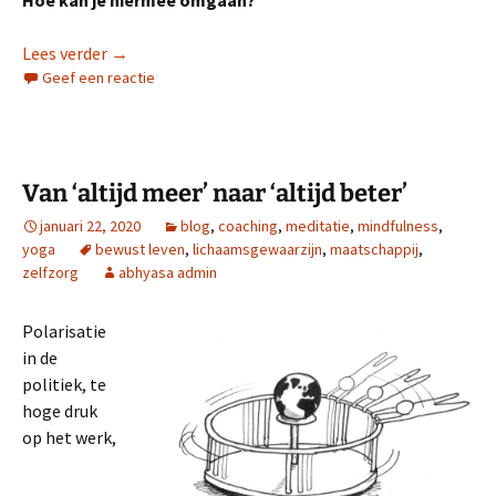
Hoe omgaan met angst en onzekerheid in crisistijd
Lees verder
→
Geef een reactie
Van ‘altijd meer’ naar ‘altijd beter’
januari 22, 2020
blog
,
coaching
,
meditatie
,
mindfulness
,
yoga
bewust leven
,
lichaamsgewaarzijn
,
maatschappij
,
zelfzorg
abhyasa admin
Polarisatie
in de
politiek, te
hoge druk
op het werk,