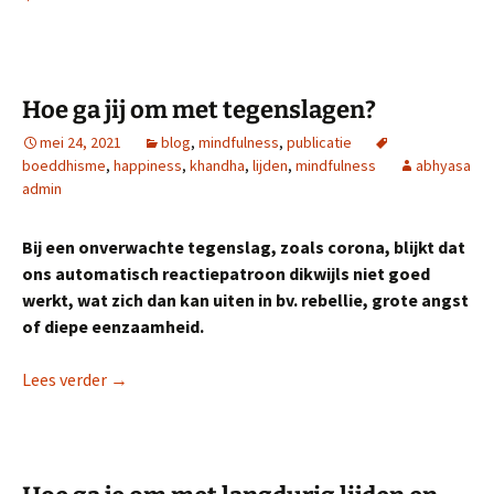
Hoe ga jij om met tegenslagen?
mei 24, 2021
blog
,
mindfulness
,
publicatie
boeddhisme
,
happiness
,
khandha
,
lijden
,
mindfulness
abhyasa
admin
Bij een onverwachte tegenslag, zoals corona, blijkt dat
ons automatisch reactiepatroon dikwijls niet goed
werkt, wat zich dan kan uiten in bv. rebellie, grote angst
of diepe eenzaamheid.
Hoe ga jij om met tegenslagen?
Lees verder
→