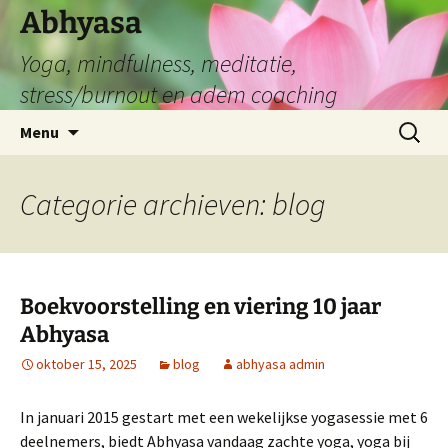
Abhyasa
Yoga, mindfulness, meditatie,
stress/burnout en adem coaching
Spring
Zoeken
Menu
naar
naar:
de
inhoud
Categorie archieven: blog
Boekvoorstelling en viering 10 jaar
Abhyasa
oktober 15, 2025
blog
abhyasa admin
In januari 2015 gestart met een wekelijkse yogasessie met 6
deelnemers, biedt Abhyasa vandaag zachte yoga, yoga bij