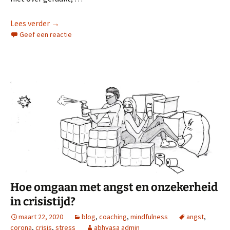
Hoe ga je om met langdurig lijden en wat kan je er
Lees verder
→
Geef een reactie
Hoe omgaan met angst en onzekerheid
in crisistijd?
maart 22, 2020
blog
,
coaching
,
mindfulness
angst
,
corona
,
crisis
,
stress
abhyasa admin