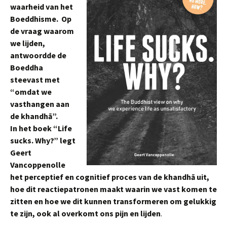
waarheid van het
Boeddhisme. Op
de vraag waarom
we lijden,
antwoordde de
Boeddha
steevast met
“omdat we
vasthangen aan
de khandhā”.
In het boek “Life
sucks. Why?” legt
Geert
Vancoppenolle
het perceptief en cognitief proces van de khandhā uit,
hoe dit reactiepatronen maakt waarin we vast komen te
zitten en hoe we dit kunnen transformeren om gelukkig
te zijn, ook al overkomt ons pijn en lijden
.