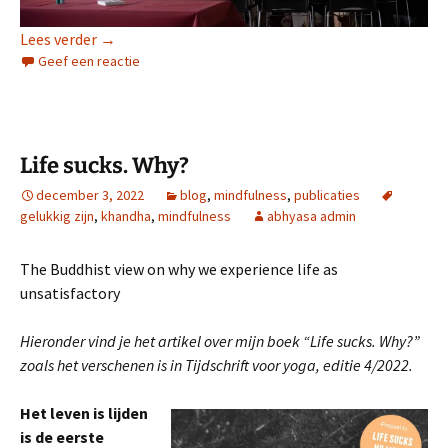
Boekvoorstelling en viering 10 jaar Abhyasa
Lees verder
→
Geef een reactie
Life sucks. Why?
december 3, 2022
blog
,
mindfulness
,
publicaties
gelukkig zijn
,
khandha
,
mindfulness
abhyasa admin
The Buddhist view on why we experience life as
unsatisfactory
Hieronder vind je het artikel over mijn boek “Life sucks. Why?”
zoals het verschenen is in Tijdschrift voor yoga, editie 4/2022.
Het leven is lijden
is de eerste