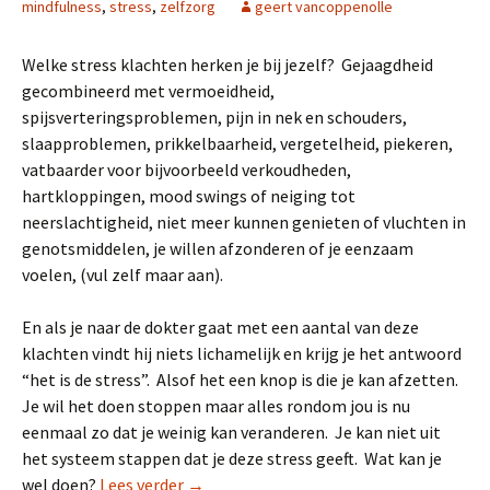
mindfulness
,
stress
,
zelfzorg
geert vancoppenolle
Welke stress klachten herken je bij jezelf? Gejaagdheid
gecombineerd met vermoeidheid,
spijsverteringsproblemen, pijn in nek en schouders,
slaapproblemen, prikkelbaarheid, vergetelheid, piekeren,
vatbaarder voor bijvoorbeeld verkoudheden,
hartkloppingen, mood swings of neiging tot
neerslachtigheid, niet meer kunnen genieten of vluchten in
genotsmiddelen, je willen afzonderen of je eenzaam
voelen, (vul zelf maar aan).
En als je naar de dokter gaat met een aantal van deze
klachten vindt hij niets lichamelijk en krijg je het antwoord
“het is de stress”. Alsof het een knop is die je kan afzetten.
Je wil het doen stoppen maar alles rondom jou is nu
eenmaal zo dat je weinig kan veranderen. Je kan niet uit
het systeem stappen dat je deze stress geeft. Wat kan je
Hoe kan je beter omgaan met stress?
wel doen?
Lees verder
→