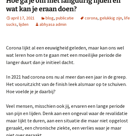
Hoe ga je om met langdurig lijden en
wat kan je eraan doen?
april 17, 2021
blog
,
publicatie
corona
,
gelukkig zijn
,
life
sucks
,
lijden
abhyasa admin
Corona lijkt al een eeuwigheid geleden, maar kan ons wel
wat leren hoe om te gaan met een moeilijke periode die
langer duurt dan je initieel dacht.
In 2021 had corona ons nu al meer dan een jaar in de greep.
Het vooruitzicht van de finish leek alsmaar op te schuiven.
Hoe voelde je je daarbij?
Veel mensen, misschien ook jij, ervaren een lange periode
van pijn en lijden. Denk aan een ongeval waar de revalidatie
maar lijkt te duren, aan een situatie die maar niet opgelost
geraakt, een chronische ziekte, een verlies waar je maar
niet over geraakt, …