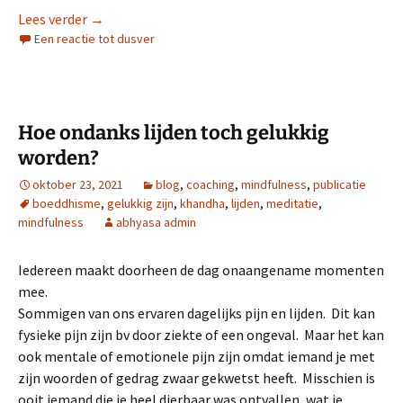
Life sucks. Why?
Lees verder
→
Een reactie tot dusver
Hoe ondanks lijden toch gelukkig
worden?
oktober 23, 2021
blog
,
coaching
,
mindfulness
,
publicatie
boeddhisme
,
gelukkig zijn
,
khandha
,
lijden
,
meditatie
,
mindfulness
abhyasa admin
Iedereen maakt doorheen de dag onaangename momenten
mee.
Sommigen van ons ervaren dagelijks pijn en lijden. Dit kan
fysieke pijn zijn bv door ziekte of een ongeval. Maar het kan
ook mentale of emotionele pijn zijn omdat iemand je met
zijn woorden of gedrag zwaar gekwetst heeft. Misschien is
ooit iemand die je heel dierbaar was ontvallen, wat je