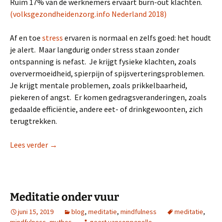
Ruim 17% van de werknemers ervaart burn-out klachten.
(volksgezondheidenzorg.info Nederland 2018)
Af en toe
stress
ervaren is normaal en zelfs goed: het houdt
je alert. Maar langdurig onder stress staan zonder
ontspanning is nefast. Je krijgt fysieke klachten, zoals
oververmoeidheid, spierpijn of spijsverteringsproblemen.
Je krijgt mentale problemen, zoals prikkelbaarheid,
piekeren of angst. Er komen gedragsveranderingen, zoals
gedaalde efficiëntie, andere eet- of drinkgewoonten, zich
terugtrekken.
37% heeft last van stress
Lees verder
→
Meditatie onder vuur
juni 15, 2019
blog
,
meditatie
,
mindfulness
meditatie
,
mindfulness
,
mythes
geert vancoppenolle