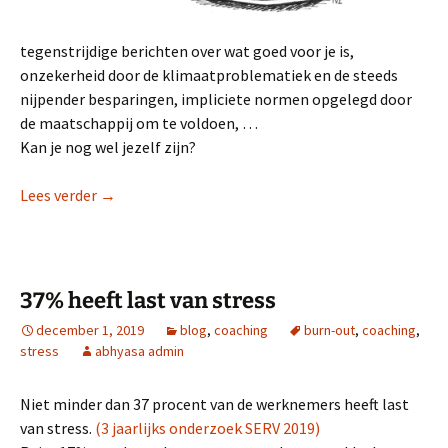
tegenstrijdige berichten over wat goed voor je is,
onzekerheid door de klimaatproblematiek en de steeds
nijpender besparingen, impliciete normen opgelegd door
de maatschappij om te voldoen, …
Kan je nog wel jezelf zijn?
Van ‘altijd meer’ naar ‘altijd beter’
Lees verder
→
37% heeft last van stress
december 1, 2019
blog
,
coaching
burn-out
,
coaching
,
stress
abhyasa admin
Niet minder dan 37 procent van de werknemers heeft last
van stress.
(3 jaarlijks onderzoek SERV 2019)