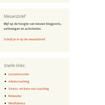
gelukkig worden?
Hoe ga jij om met
Nieuwsbrief
tegenslagen?
Blijf op de hoogte van nieuwe blogposts,
Hoe ga je om met
oefeningen en activiteiten.
langdurig lijden en wat
kan je eraan doen?
Schrijf je in op de nieuwsbrief
Hoe omgaan met angst
en onzekerheid in
crisistijd?
Van ‘altijd meer’ naar
Snelle links:
‘altijd beter’
Lessenrooster
37% heeft last van stress
Ademcoaching
Meditatie onder vuur
Stress- en burn-out coaching
Relaxatie
Hoe kan je beter omgaan
met stress?
Mindfulness