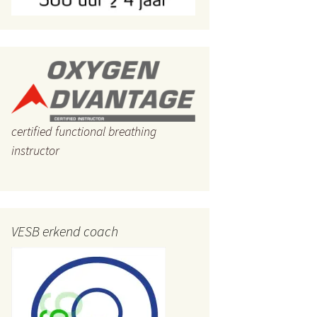
Mindful of mind full?
Zuiveren van het lichaam
Hoe de gewrichten
soepel houden
Bewezen: meditatie
helpt tegen angst en
stress
certified functional breathing
instructor
Hoe eenvoudig je
spijsverteringsproblemen
verhelpen
Pijn in nek of schouders
VESB erkend coach
Het pad van geluk
Hoe ver je geraakt heeft
geen enkel belang