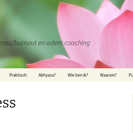
stress/burnout en adem coaching
Praktisch
Abhyasa?
Wie ben ik?
Waarom?
Pu
Praktische elementen
Wie ben ik?
Waarom yoga of
Bo
mindfulness?
W
ess
Locatie in Leuven
Kwalificaties
Interessante link
Bo
Locatie in Bierbeek
In
Locatie in Tienen