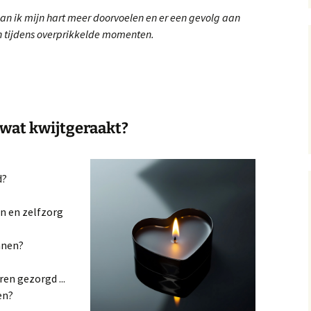
kan ik mijn hart meer doorvoelen en er een gevolg aan
Privacybeleid en
voorwaarden
en tijdens overprikkelde momenten.
Kadoobon
 wat kwijtgeraakt?
d?
en en zelfzorg
nnen?
en gezorgd ...
en?