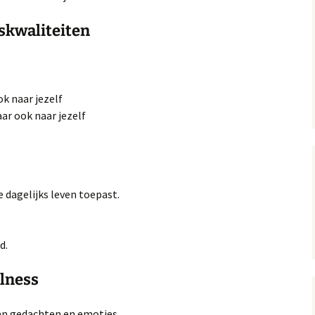
tskwaliteiten
ok naar jezelf
r ook naar jezelf
e dagelijks leven toepast.
d.
ulness
an gedachten en emoties.