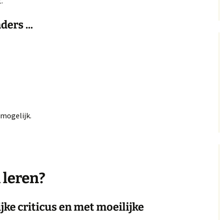
.
ders ...
nmogelijk.
n leren?
ke criticus en met moeilijke