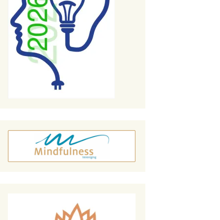
Wie ben jij? Kom tot je
zelf.
Yoga is niet willen
kunnen, maar laten
komen
Niemand moet me
zeggen hoe ik moet
ademen!