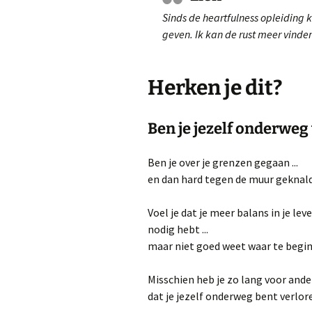
Sinds de heartfulness opleiding 
Mindfulness
geven. Ik kan de rust meer vind
Heartfulness
Herken je dit?
Relaxatie: leer omgaan
met stress
Ben je jezelf onderweg
Zachte yoga
Ben je over je grenzen gegaan ...
Yoga bij kanker
en dan hard tegen de muur geknal
Leren mediteren
Voel je dat je meer balans in je lev
nodig hebt ...
Keuzewijzer
maar niet goed weet waar te begi
Misschien heb je zo lang voor ander
dat je jezelf onderweg bent verlor