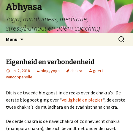
Abhyasa
Yoga, mindfulness, meditatie,
stress/burnout en adem coaching
Spring
Zoeken
Menu
naar
naar:
de
inhoud
Eigenheid en verbondenheid
juni 2, 2018
blog
,
yoga
chakra
geert
vancoppenolle
Dit is de tweede blogpost in de reeks over de chakra’s. De
eerste blogpost ging over “
veiligheid en plezier
“, de eerste
twee chakra’s: de muladhara en de svadhisthana chakra.
De derde chakra is de navelchakra of zonnevlecht chakra
(manipura chakra), die zich bevindt net onder de navel.