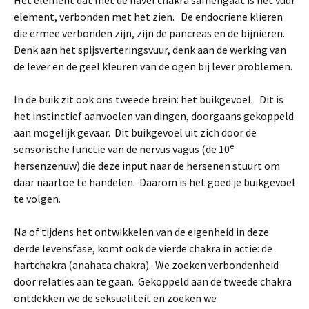
Het element dat met de navel chakra samengaat is het vuur
element, verbonden met het zien. De endocriene klieren
die ermee verbonden zijn, zijn de pancreas en de bijnieren.
Denk aan het spijsverteringsvuur, denk aan de werking van
de lever en de geel kleuren van de ogen bij lever problemen.
In de buik zit ook ons tweede brein: het buikgevoel. Dit is
het instinctief aanvoelen van dingen, doorgaans gekoppeld
aan mogelijk gevaar. Dit buikgevoel uit zich door de
e
sensorische functie van de nervus vagus (de 10
hersenzenuw) die deze input naar de hersenen stuurt om
daar naartoe te handelen. Daarom is het goed je buikgevoel
te volgen.
Na of tijdens het ontwikkelen van de eigenheid in deze
derde levensfase, komt ook de vierde chakra in actie: de
hartchakra (anahata chakra). We zoeken verbondenheid
door relaties aan te gaan. Gekoppeld aan de tweede chakra
ontdekken we de seksualiteit en zoeken we