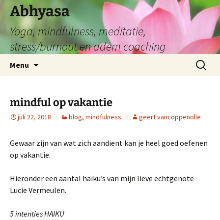
Abhyasa
Yoga, mindfulness, meditatie,
stress/burnout en adem coaching
Spring
Zoeken
Menu
naar
naar:
de
inhoud
mindful op vakantie
juli 22, 2018
blog
,
mindfulness
geert vancoppenolle
Gewaar zijn van wat zich aandient kan je heel goed oefenen
op vakantie.
Hieronder een aantal haiku’s van mijn lieve echtgenote
Lucie Vermeulen.
5 intenties HAIKU