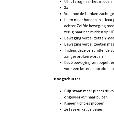
UIT : terug naar het midden.
3x
Voel hoe de flanken zacht g
Idem maar handen in elkaar 
achter. Zelfde beweging maar
terug naar het midden op UIT
Beweging verder zetten maa
Beweging verder zeeten maa
Tijdens deze verschillende s
aangesproken worden.
Deze beweging versoepelt en 
voor een betere doorbloedin
Boogschutter
Blijf staan maar plaats de v
ongeveer 45° naar buiten
Knieën lichtjes plooien
1e fase enkel de benen