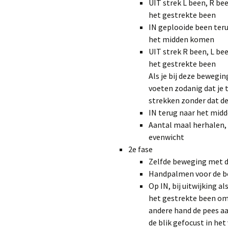
UIT strek L been, R bee
het gestrekte been
IN geplooide been teru
het midden komen
UIT strek R been, L bee
het gestrekte been
Als je bij deze bewegi
voeten zodanig dat je
strekken zonder dat de
IN terug naar het mid
Aantal maal herhalen, 
evenwicht
2e fase
Zelfde beweging met 
Handpalmen voor de bo
Op IN, bij uitwijking 
het gestrekte been om
andere hand de pees aa
de blik gefocust in het