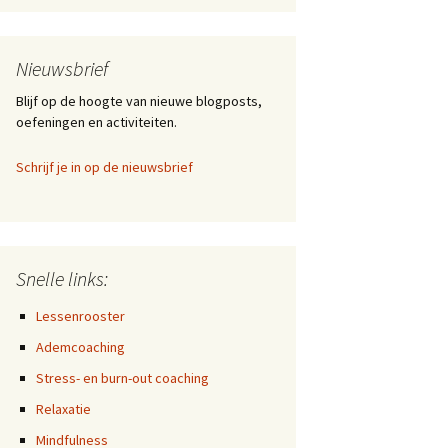
gelukkig worden?
Hoe ga jij om met
Nieuwsbrief
tegenslagen?
Blijf op de hoogte van nieuwe blogposts,
Hoe ga je om met
oefeningen en activiteiten.
langdurig lijden en wat
kan je eraan doen?
Schrijf je in op de nieuwsbrief
Hoe omgaan met angst
en onzekerheid in
crisistijd?
Van ‘altijd meer’ naar
Snelle links:
‘altijd beter’
Lessenrooster
37% heeft last van stress
Ademcoaching
Meditatie onder vuur
Stress- en burn-out coaching
Relaxatie
Hoe kan je beter omgaan
met stress?
Mindfulness