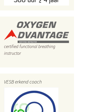
Mindful of mind full?
Zuiveren van het lichaam
Hoe de gewrichten
soepel houden
Bewezen: meditatie
helpt tegen angst en
stress
certified functional breathing
instructor
Hoe eenvoudig je
spijsverteringsproblemen
verhelpen
Pijn in nek of schouders
VESB erkend coach
Het pad van geluk
Hoe ver je geraakt heeft
geen enkel belang