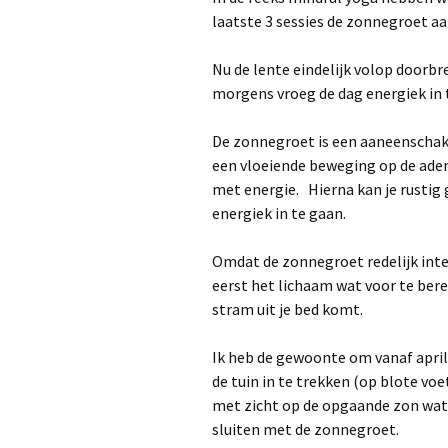
laatste 3 sessies de zonnegroet a
Mindfulness
Nu de lente eindelijk volop doorbr
Heartfulness
morgens vroeg de dag energiek in 
Relaxatie: leer omgaan
De zonnegroet is een aaneenschak
met stress
een vloeiende beweging op de ade
met energie. Hierna kan je rustig
Zachte yoga
energiek in te gaan.
Yoga bij kanker
Omdat de zonnegroet redelijk inten
eerst het lichaam wat voor te bere
Leren mediteren
stram uit je bed komt.
Keuzewijzer
Ik heb de gewoonte om vanaf april,
de tuin in te trekken (op blote vo
met zicht op de opgaande zon wat 
sluiten met de zonnegroet.