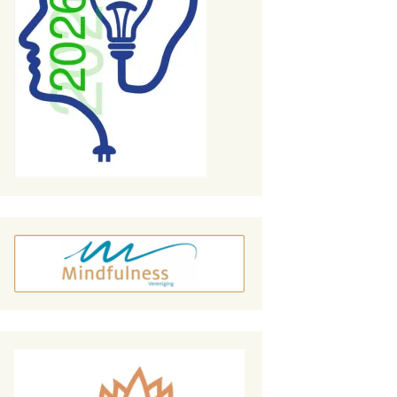
Wie ben jij? Kom tot je
zelf.
Yoga is niet willen
kunnen, maar laten
komen
Niemand moet me
zeggen hoe ik moet
ademen!