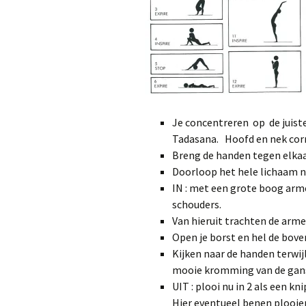
Je concentreren op de juis
Tadasana. Hoofd en nek corr
Breng de handen tegen elkaa
Doorloop het hele lichaam n
IN : met een grote boog arm
schouders.
Van hieruit trachten de arme
Open je borst en hel de bove
Kijken naar de handen terwi
mooie kromming van de gan
UIT : plooi nu in 2 als een k
Hier eventueel benen plooien