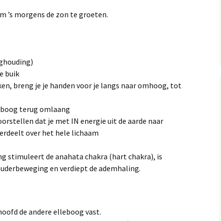
om ’s morgens de zon te groeten.
rghouding)
e buik
en, breng je je handen voor je langs naar omhoog, tot
e boog terug omlaang
oorstellen dat je met IN energie uit de aarde naar
erdeelt over het hele lichaam
 stimuleert de anahata chakra (hart chakra), is
ouderbeweging en verdiept de ademhaling.
oofd de andere elleboog vast.