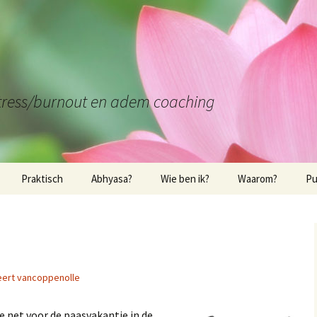
stress/burnout en adem coaching
Praktisch
Abhyasa?
Wie ben ik?
Waarom?
Pu
Praktische elementen
Wie ben ik?
Waarom yoga of
Bo
mindfulness?
Wa
Locatie in Leuven
Kwalificaties
Interessante link
Bo
Locatie in Bierbeek
eert vancoppenolle
In
Locatie in Tienen
e net voor de paasvakantie in de