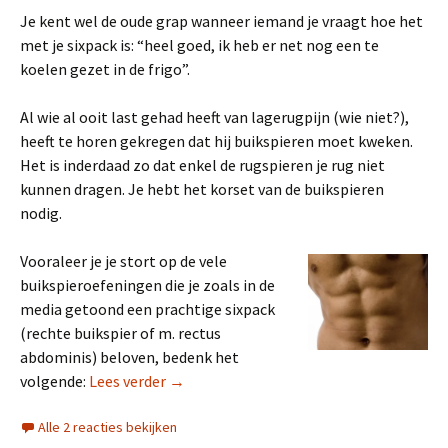
Je kent wel de oude grap wanneer iemand je vraagt hoe het
met je sixpack is: “heel goed, ik heb er net nog een te
koelen gezet in de frigo”.
Al wie al ooit last gehad heeft van lagerugpijn (wie niet?),
heeft te horen gekregen dat hij buikspieren moet kweken.
Het is inderdaad zo dat enkel de rugspieren je rug niet
kunnen dragen. Je hebt het korset van de buikspieren
nodig.
Vooraleer je je stort op de vele
buikspieroefeningen die je zoals in de
media getoond een prachtige sixpack
(rechte buikspier of m. rectus
abdominis) beloven, bedenk het
Vergeet de sixpack
volgende:
Lees verder
→
Alle 2 reacties bekijken