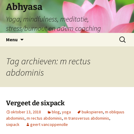
Abhyasa
Yoga, mindfulness, meditatie,
stress/burnout en adem coaching
Spring
Zoeken
Menu
naar
naar:
de
inhoud
Tag archieven: m rectus
abdominis
Vergeet de sixpack
oktober 13, 2018
blog
,
yoga
buikspieren
,
m obliquus
abdominis
,
m rectus abdominis
,
m transversus abdominis
,
sixpack
geert vancoppenolle