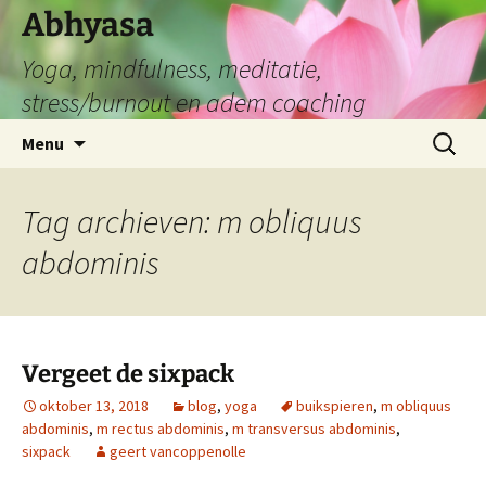
Abhyasa
Yoga, mindfulness, meditatie,
stress/burnout en adem coaching
Spring
Zoeken
Menu
naar
naar:
de
inhoud
Tag archieven: m obliquus
abdominis
Vergeet de sixpack
oktober 13, 2018
blog
,
yoga
buikspieren
,
m obliquus
abdominis
,
m rectus abdominis
,
m transversus abdominis
,
sixpack
geert vancoppenolle