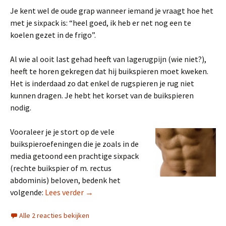
Je kent wel de oude grap wanneer iemand je vraagt hoe het
met je sixpack is: “heel goed, ik heb er net nog een te
koelen gezet in de frigo”.
Al wie al ooit last gehad heeft van lagerugpijn (wie niet?),
heeft te horen gekregen dat hij buikspieren moet kweken.
Het is inderdaad zo dat enkel de rugspieren je rug niet
kunnen dragen. Je hebt het korset van de buikspieren
nodig.
Vooraleer je je stort op de vele
buikspieroefeningen die je zoals in de
media getoond een prachtige sixpack
(rechte buikspier of m. rectus
abdominis) beloven, bedenk het
Vergeet de sixpack
volgende:
Lees verder
→
Alle 2 reacties bekijken