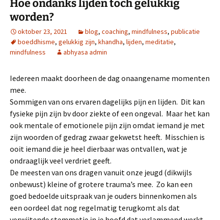
Hoe ondanks lijden toch gelukkig
worden?
oktober 23, 2021
blog
,
coaching
,
mindfulness
,
publicatie
boeddhisme
,
gelukkig zijn
,
khandha
,
lijden
,
meditatie
,
mindfulness
abhyasa admin
Iedereen maakt doorheen de dag onaangename momenten
mee.
Sommigen van ons ervaren dagelijks pijn en lijden. Dit kan
fysieke pijn zijn bv door ziekte of een ongeval. Maar het kan
ook mentale of emotionele pijn zijn omdat iemand je met
zijn woorden of gedrag zwaar gekwetst heeft. Misschien is
ooit iemand die je heel dierbaar was ontvallen, wat je
ondraaglijk veel verdriet geeft.
De meesten van ons dragen vanuit onze jeugd (dikwijls
onbewust) kleine of grotere trauma’s mee. Zo kan een
goed bedoelde uitspraak van je ouders binnenkomen als
een oordeel dat nog regelmatig terugkomt als dat
verwijtende stemmetje in je hoofd dat verlammend werkt