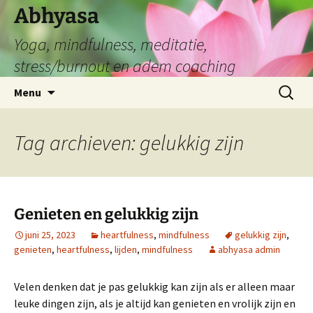
Abhyasa
Yoga, mindfulness, meditatie,
stress/burnout en adem coaching
Spring
Zoeken
Menu
naar
naar:
de
inhoud
Tag archieven: gelukkig zijn
Genieten en gelukkig zijn
juni 25, 2023
heartfulness
,
mindfulness
gelukkig zijn
,
genieten
,
heartfulness
,
lijden
,
mindfulness
abhyasa admin
Velen denken dat je pas gelukkig kan zijn als er alleen maar
leuke dingen zijn, als je altijd kan genieten en vrolijk zijn en