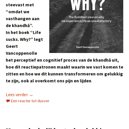
steevast met
“omdat we
vasthangen aan
de khandhā”.
In het boek “Life
sucks. Why?” legt
Geert
Vancoppenolle
het perceptief en cognitief proces van de khandhā uit,
hoe dit reactiepatronen maakt waarin we vast komen te
zitten en hoe we dit kunnen transformeren om gelukkig
te zijn, ook al overkomt ons pijn en lijden
.
Life sucks. Why?
Lees verder
→
Een reactie tot dusver