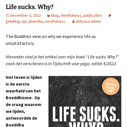
Life sucks. Why?
december 3, 2022
blog
,
mindfulness
,
publicaties
gelukkig zijn
,
khandha
,
mindfulness
abhyasa admin
The Buddhist view on why we experience life as
unsatisfactory
Hieronder vind je het artikel over mijn boek “Life sucks. Why?”
zoals het verschenen is in Tijdschrift voor yoga, editie 4/2022.
Het leven is lijden
is de eerste
waarheid van het
Boeddhisme. Op
de vraag waarom
we lijden,
antwoordde de
Boeddha