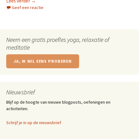
Hoe ga je om met langdurig lijden en wat kan je er
Lees verder
→
Geef een reactie
Neem een gratis proefles yoga, relaxatie of
meditatie
JA, IK WIL EENS PROBEREN
Nieuwsbrief
Blijf op de hoogte van nieuwe blogposts, oefeningen en
activiteiten.
Schrijf je in op de nieuwsbrief