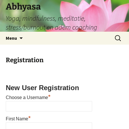
Abhyasa
Yoga, mindfulness, meditatie,
stress/burnout en adem coaching
Spring
Zoeken
Menu
naar
naar:
de
inhoud
Registration
New User Registration
*
Choose a Username
*
First Name