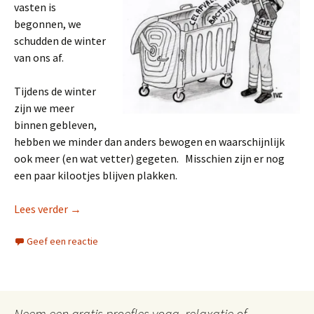
vasten is
begonnen, we
schudden de winter
van ons af.
Tijdens de winter
zijn we meer
binnen gebleven,
hebben we minder dan anders bewogen en waarschijnlijk
ook meer (en wat vetter) gegeten. Misschien zijn er nog
een paar kilootjes blijven plakken.
Zuiveren van het lichaam
Lees verder
→
Geef een reactie
Neem een gratis proefles yoga, relaxatie of