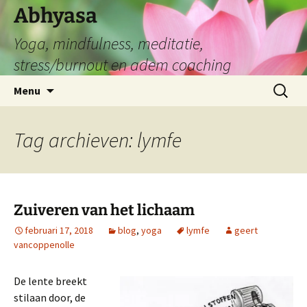
Abhyasa
Yoga, mindfulness, meditatie,
stress/burnout en adem coaching
Spring
Zoeken
Menu
naar
naar:
de
inhoud
Tag archieven: lymfe
Zuiveren van het lichaam
februari 17, 2018
blog
,
yoga
lymfe
geert
vancoppenolle
De lente breekt
stilaan door, de