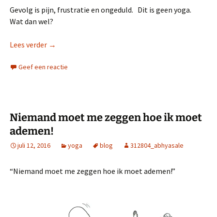
Gevolg is pijn, frustratie en ongeduld. Dit is geen yoga.
Wat dan wel?
Yoga is niet willen kunnen, maar laten komen
Lees verder
→
Geef een reactie
Niemand moet me zeggen hoe ik moet
ademen!
juli 12, 2016
yoga
blog
312804_abhyasale
“Niemand moet me zeggen hoe ik moet ademen!”