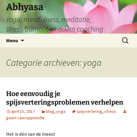
Abhyasa
Yoga, mindfulness, meditatie,
stress/burnout en adem coaching
Spring
Zoeken
Menu
naar
naar:
de
inhoud
Categorie archieven: yoga
Hoe eenvoudig je
spijsverteringsproblemen verhelpen
april 15, 2017
blog
,
yoga
spijsvertering
,
stress
geert vancoppenolle
Het is één van de meest