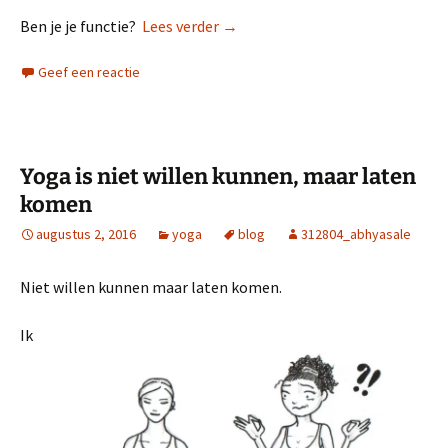
Wie ben jij? Kom tot je zelf.
Ben je je functie?
Lees verder
→
Geef een reactie
Yoga is niet willen kunnen, maar laten
komen
augustus 2, 2016
yoga
blog
312804_abhyasale
Niet willen kunnen maar laten komen.
Ik