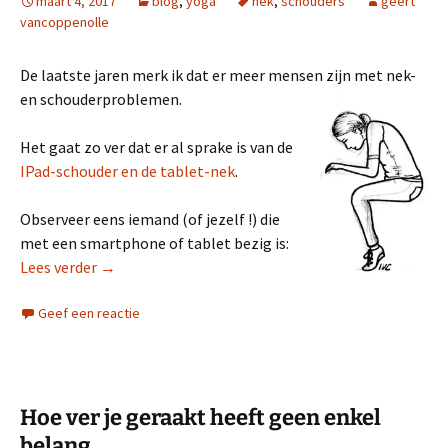
maart 4, 2017
blog
,
yoga
nek
,
schouders
geert
vancoppenolle
De laatste jaren merk ik dat er meer mensen zijn met nek-
en schouderproblemen.
Het gaat zo ver dat er al sprake is van de
IPad-schouder en de tablet-nek
.
Observeer eens iemand (of jezelf !) die
met een smartphone of tablet bezig is:
Pijn in nek of schouders
Lees verder
→
Geef een reactie
Hoe ver je geraakt heeft geen enkel
belang