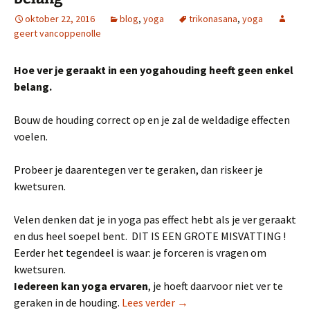
oktober 22, 2016
blog
,
yoga
trikonasana
,
yoga
geert vancoppenolle
Hoe ver je geraakt in een yogahouding heeft geen enkel
belang.
Bouw de houding correct op en je zal de weldadige effecten
voelen.
Probeer je daarentegen ver te geraken, dan riskeer je
kwetsuren.
Velen denken dat je in yoga pas effect hebt als je ver geraakt
en dus heel soepel bent. DIT IS EEN GROTE MISVATTING !
Eerder het tegendeel is waar: je forceren is vragen om
kwetsuren.
Iedereen kan yoga ervaren
, je hoeft daarvoor niet ver te
Hoe ver je geraakt heeft ge
geraken in de houding.
Lees verder
→