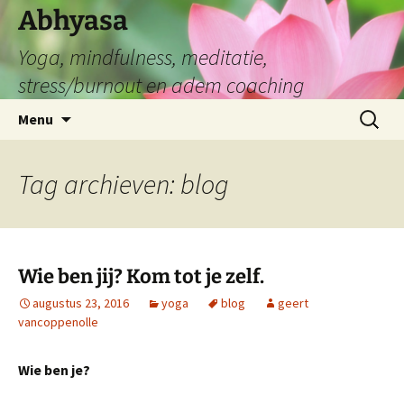
Abhyasa
Yoga, mindfulness, meditatie,
stress/burnout en adem coaching
Spring
Zoeken
Menu
naar
naar:
de
inhoud
Tag archieven: blog
Wie ben jij? Kom tot je zelf.
augustus 23, 2016
yoga
blog
geert
vancoppenolle
Wie ben je?