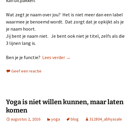
kan uitpakken.
Wat zegt je naam over jou? Het is niet meer dan een label
waarmee je benoemd wordt. Dat zorgt dat je opkijkt als je
je naam hoort.
Jij bent je naam niet. Je bent ook niet je titel, zelfs als die
3 lijnen lang is.
Wie ben jij? Kom tot je zelf.
Ben je je functie?
Lees verder
→
Geef een reactie
Yoga is niet willen kunnen, maar laten
komen
augustus 2, 2016
yoga
blog
312804_abhyasale