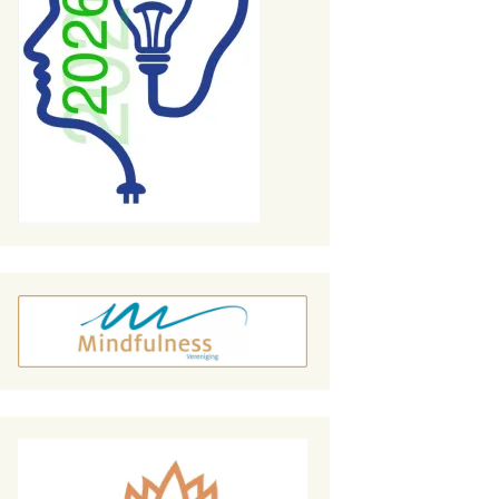
Wie ben jij? Kom tot je
zelf.
Yoga is niet willen
kunnen, maar laten
komen
Niemand moet me
zeggen hoe ik moet
ademen!