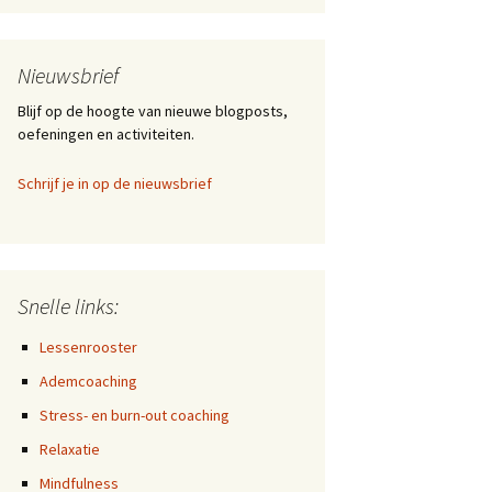
gelukkig worden?
Hoe ga jij om met
Nieuwsbrief
tegenslagen?
Blijf op de hoogte van nieuwe blogposts,
Hoe ga je om met
oefeningen en activiteiten.
langdurig lijden en wat
kan je eraan doen?
Schrijf je in op de nieuwsbrief
Hoe omgaan met angst
ngst en stress
en onzekerheid in
crisistijd?
Van ‘altijd meer’ naar
Snelle links:
‘altijd beter’
Lessenrooster
37% heeft last van stress
Ademcoaching
Meditatie onder vuur
Stress- en burn-out coaching
Relaxatie
Hoe kan je beter omgaan
met stress?
Mindfulness