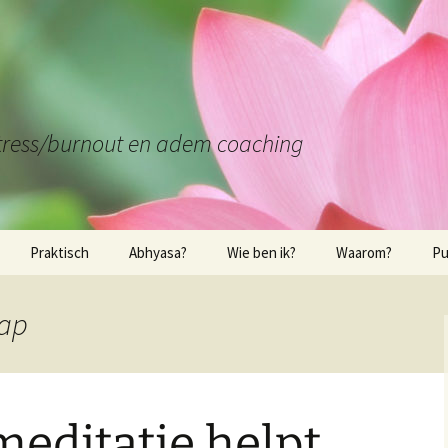
stress/burnout en adem coaching
Praktisch
Abhyasa?
Wie ben ik?
Waarom?
Pu
Praktische elementen
Wie ben ik?
Waarom yoga of
Bo
mindfulness?
Wa
hap
Locatie in Leuven
Kwalificaties
Interessante link
Bo
Locatie in Bierbeek
In
editatie helpt
Locatie in Tienen