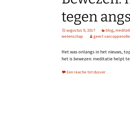
tegen angs
Mindfulness
Heartfulness
augustus 9, 2017
blog
,
meditat
wetenschap
geert vancoppenolle
Relaxatie: leer omgaan
met stress
Het was onlangs in het nieuws, to
Zachte yoga
het is bewezen: meditatie helpt t
Yoga bij kanker
Een reactie tot dusver
Leren mediteren
Keuzewijzer