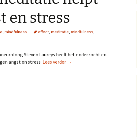
Privacybeleid en
t en stress
voorwaarden
Kadoobon
ie
,
mindfulness
effect
,
meditatie
,
mindfulness
,
pneuroloog Steven Laureys heeft het onderzocht en
Bewezen: meditatie helpt tegen a
egen angst en stress.
Lees verder
→