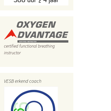
Mindful of mind full?
Zuiveren van het lichaam
Hoe de gewrichten
soepel houden
Bewezen: meditatie
helpt tegen angst en
stress
certified functional breathing
instructor
Hoe eenvoudig je
spijsverteringsproblemen
verhelpen
Pijn in nek of schouders
VESB erkend coach
Het pad van geluk
Hoe ver je geraakt heeft
geen enkel belang